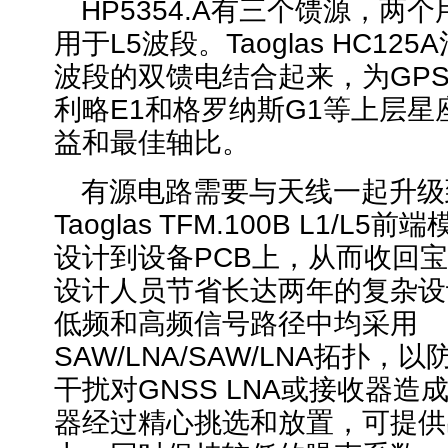
HP5354.A有三个馈源，两
用于L5波段。Taoglas HC12
波段的双馈电结合起来，为GPS 
利略E1和格罗纳斯G1等上层星
益和最佳轴比。
有源电路需要与天线一起升级到
Taoglas TFM.100B L1/L
设计到设备PCB上，从而收回
设计人员节省长达两年的复杂设
低频和高频信号路径中均采用
SAW/LNA/SAW/LNA拓扑
干扰对GNSS LNA或接收器造
器经过精心挑选和放置，可提供