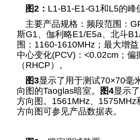
图2：
L1-B1-E1-G1和L5
主要产品规格：频段范围：GPS
斯G1、伽利略E1/E5a、北斗B1
围：1160-1610MHz；最大增益
中心变化(PCV)：<0.02cm
（RHCP）。
图3
显示了用于测试70×70
向图的Taoglas暗室。
图4
显示了
方向图。1561MHz、1575MHz
方向图可参见产品数据表。