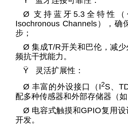
Ÿ 蓝牙连接可靠性：
Ø 支持蓝牙5.3全特性（包
Isochronous Channel
步；
Ø 集成T/R开关和巴伦，减
频抗干扰能力。
Ÿ 灵活扩展性：
2
Ø 丰富的外设接口（I
S、T
配多种传感器和外部存储器（如串
Ø 电容式触摸和GPIO复用
开发。