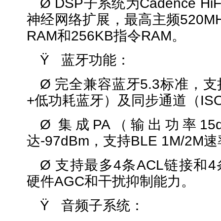
Ø DSP子系统为Cadence H
神经网络扩展，最高主频520M
RAM和256KB指令RAM。
Ÿ 蓝牙功能：
Ø 完全兼容蓝牙5.3标准，
+低功耗蓝牙）及同步通道（IS
Ø 集成PA（输出功率15
达-97dBm，支持BLE 1M/2M
Ø 支持最多4条ACL链接和
硬件AGC和干扰抑制能力。
Ÿ 音频子系统：