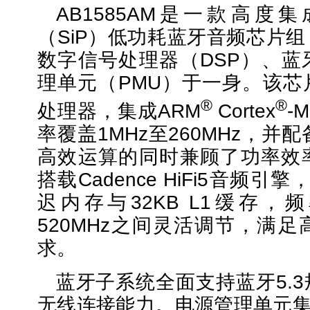
AB1585AM是一款高度
（SiP）低功耗蓝牙音频芯片
数字信号处理器（DSP）、蓝
理单元（PMU）于一身。该芯
®
®
处理器，集成ARM
Cortex
-
率覆盖1MHz至260MHz，并
高效运算的同时兼顾了功率效率
搭载Cadence HiFi5音频引擎
迟内存与32KB L1缓存，频
520MHz之间灵活调节，满
求。
蓝牙子系统全面支持蓝牙5.
无线连接能力。电源管理单元集成