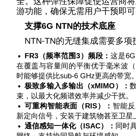
全。这种弹性保障促使运营商将
游功能，确保无需用户干预即可
支撑
6G NTN
的技术底座
NTN-TN的无缝集成需要多
FR3
（频率范围
3
）频段：
这是6
在覆盖与容量间的平衡优于毫米波（m
时能够提供比sub-6 GHz更高的带宽
极致多输入多输出（
xMIMO
）：
束，以最大化频谱效率并减少干扰。
可重构智能表面（
RIS
）：
智能反
新定向信号，安装于建筑物甚至卫星
通信感知一体化（
ISAC
）：
同时
网络，支持协同导航与环境感知。